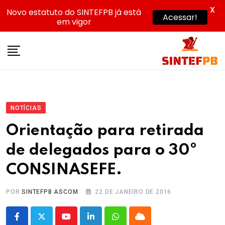
X
Novo estatuto do SINTEFPB já está
Acessar!
em vigor
Skip
to
content
NOTÍCIAS
Orientação para retirada
de delegados para o 30º
CONSINASEFE.
POR
SINTEFPB ASCOM
22 DE JANEIRO DE 2016
Youtube
LinkedIn
Whatsapp
Cloud