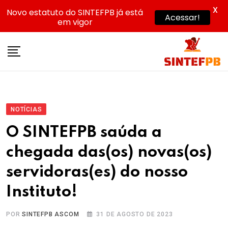
X
Novo estatuto do SINTEFPB já está
Acessar!
em vigor
Skip
to
content
NOTÍCIAS
O SINTEFPB saúda a
chegada das(os) novas(os)
servidoras(es) do nosso
Instituto!
POR
SINTEFPB ASCOM
31 DE AGOSTO DE 2023