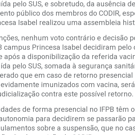
ída pelo SUS, e sobretudo, da
ausência de
mento
público dos membros do CODIR, espe
ncesa Isabel realizou uma assembleia his
ções, nenhum voto contrário e decisão p
PB campus Princesa Isabel decidiram pelo
 após a disponibilização da referida
vaci
uída pelo SUS,
somada à segurança sanitár
berado que em caso de retorno presencial 
evidamente imunizados com vacina, será 
udicialização contra este possível retorno.
idades de forma presencial no IFPB têm o
 autonomia para decidirem se passarão p
gulamentos sobre a suspensão,
que no cas