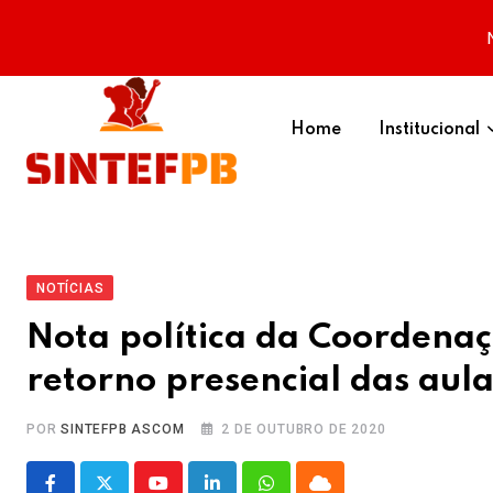
Skip
to
Home
Institucional
content
NOTÍCIAS
Nota política da Coordenaç
retorno presencial das aula
POR
SINTEFPB ASCOM
2 DE OUTUBRO DE 2020