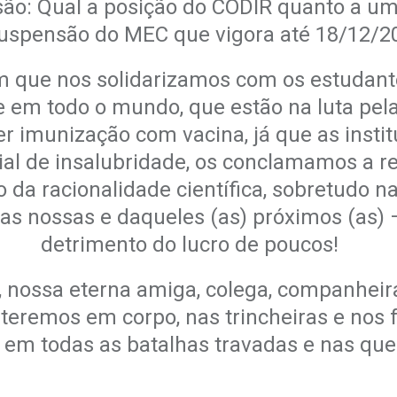
são:
Qual a posição do CODIR quanto a um
uspensão do MEC que vigora até 18/12/20
que nos solidarizamos com os estudante
e em todo o mundo, que estão na luta pe
er imunização com vacina, já que as
insti
ial de
insalubridade, os conclamamos a r
 da racionalidade científica, sobretudo n
das nossas e daqueles (as) próximos (as) 
detrimento do lucro de poucos!
a, nossa eterna amiga, colega, companheira
eremos em corpo, nas trincheiras e nos f
em todas as batalhas travadas e nas qu
.