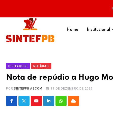
Skip
to
Home
Institucional
content
DESTAQUES
NOTÍCIAS
Nota de repúdio a Hugo Mot
POR
SINTEFPB ASCOM
11 DE DEZEMBRO DE 2025
Youtube
LinkedIn
Whatsapp
Cloud