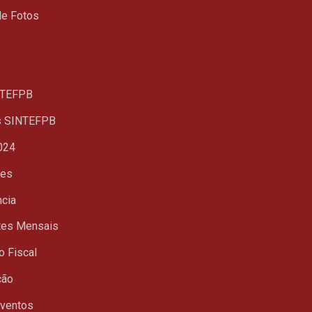
de Fotos
TEFPB
s SINTEFPB
024
ues
ncia
tes Mensais
o Fiscal
ção
Eventos