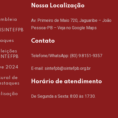
Nossa Localização
embleia
Av. Primeiro de Maio 720, Jaguaribe – João
Pessoa-PB –
Veja no Google Maps
SINTEFPB
Contato
taques
leições
Telefone/WhatsApp:
(83) 9.8151-9357
INTEFPB
ve 2024
E-mail: sintefpb@sintefpb.org.br
ural de
Horário de atendimento
estaques
lisação
De Segunda a Sexta: 8:00 às 17:30.