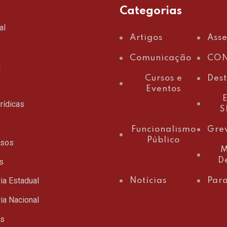
Categorias
al
Artigos
Ass
Comunicação
CON
a
Cursos e
Des
Eventos
E
rídicas
S
Funcionalismo
Gre
Público
ssos
M
D
s
ia Estadual
Notícias
Para
ia Nacional
ts