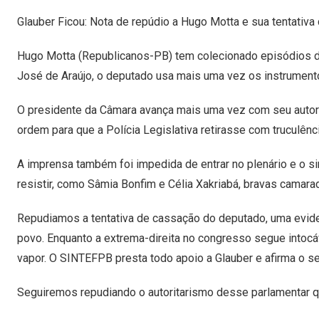
Glauber Ficou: Nota de repúdio a Hugo Motta e sua tentativa
Hugo Motta (Republicanos-PB) tem colecionado episódios d
José de Araújo, o deputado usa mais uma vez os instrumentos
O presidente da Câmara avança mais uma vez com seu autorit
ordem para que a Polícia Legislativa retirasse com truculênc
A imprensa também foi impedida de entrar no plenário e o s
resistir, como Sâmia Bonfim e Célia Xakriabá, bravas cama
Repudiamos a tentativa de cassação do deputado, uma evide
povo. Enquanto a extrema-direita no congresso segue intoc
vapor. O SINTEFPB presta todo apoio a Glauber e afirma o
Seguiremos repudiando o autoritarismo desse parlamentar q