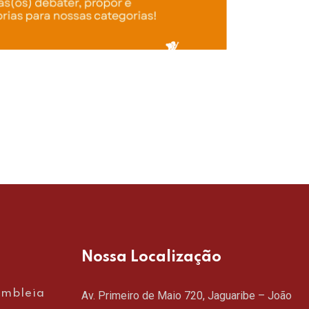
DE
RE
Nossa Localização
embleia
Av. Primeiro de Maio 720, Jaguaribe – João