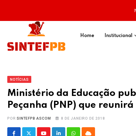
Skip
to
Home
Institucional
content
NOTÍCIAS
Ministério da Educação pub
Peçanha (PNP) que reunirá 
POR
SINTEFPB ASCOM
8 DE JANEIRO DE 2018