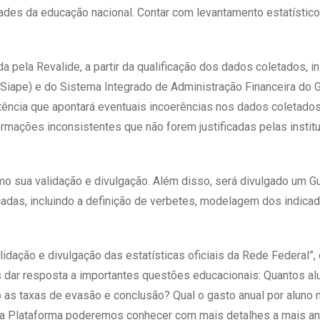
dades da educação nacional. Contar com levantamento estatístic
 pela Revalide, a partir da qualificação dos dados coletados, i
ape) e do Sistema Integrado de Administração Financeira do Go
tência que apontará eventuais incoerências nos dados coletados
formações inconsistentes que não forem justificadas pelas insti
mo sua validação e divulgação. Além disso, será divulgado um G
as, incluindo a definição de verbetes, modelagem dos indicado
alidação e divulgação das estatísticas oficiais da Rede Federal
os dar resposta a importantes questões educacionais: Quantos 
são as taxas de evasão e conclusão? Qual o gasto anual por alu
ssa Plataforma poderemos conhecer com mais detalhes a mais ant