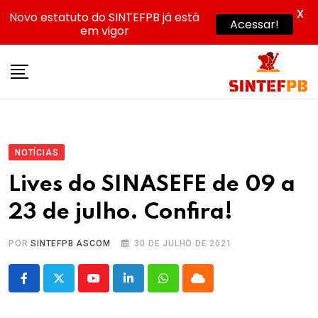
X
Novo estatuto do SINTEFPB já está
Acessar!
em vigor
Skip
to
content
NOTÍCIAS
Lives do SINASEFE de 09 a
23 de julho. Confira!
POR
SINTEFPB ASCOM
30 DE JULHO DE 2021
Youtube
LinkedIn
Whatsapp
Cloud