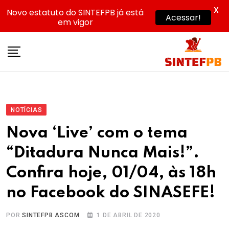
X
Novo estatuto do SINTEFPB já está
Acessar!
em vigor
Skip
to
content
NOTÍCIAS
Nova ‘Live’ com o tema
“Ditadura Nunca Mais!”.
Confira hoje, 01/04, às 18h
no Facebook do SINASEFE!
POR
SINTEFPB ASCOM
1 DE ABRIL DE 2020