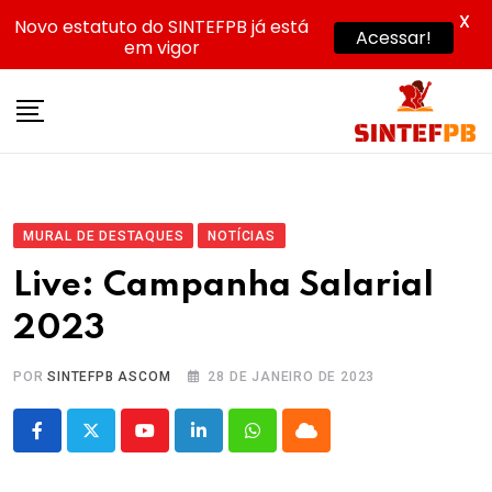
X
Novo estatuto do SINTEFPB já está
Acessar!
em vigor
Skip
to
content
MURAL DE DESTAQUES
NOTÍCIAS
Live: Campanha Salarial
2023
POR
SINTEFPB ASCOM
28 DE JANEIRO DE 2023
Youtube
LinkedIn
Whatsapp
Cloud