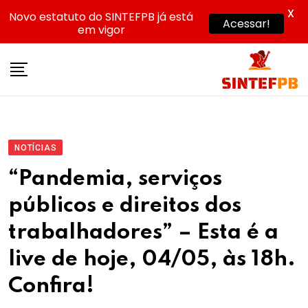
X
Novo estatuto do SINTEFPB já está
Acessar!
em vigor
Skip
to
content
NOTÍCIAS
“Pandemia, serviços
públicos e direitos dos
trabalhadores” – Esta é a
live de hoje, 04/05, às 18h.
Confira!