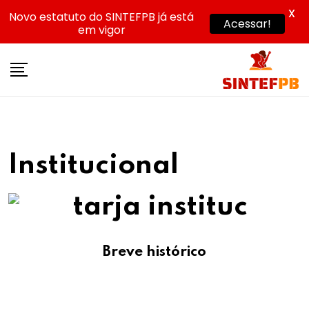
X
Novo estatuto do SINTEFPB já está
Acessar!
em vigor
Skip
to
content
Institucional
Breve histórico