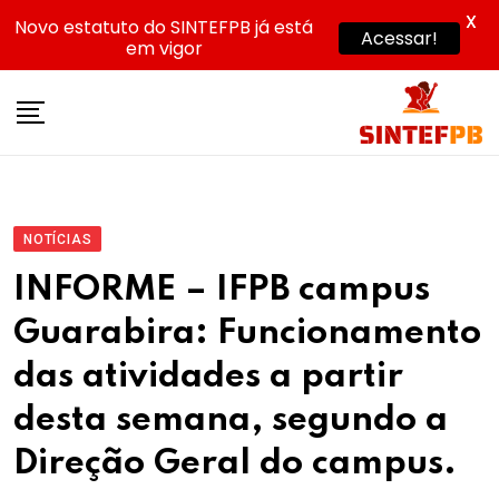
X
Novo estatuto do SINTEFPB já está
Acessar!
em vigor
Skip
to
content
NOTÍCIAS
INFORME – IFPB campus
Guarabira: Funcionamento
das atividades a partir
desta semana, segundo a
Direção Geral do campus.