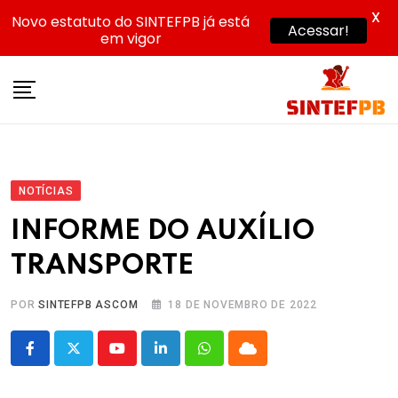
X
Novo estatuto do SINTEFPB já está
Acessar!
em vigor
Skip
to
content
NOTÍCIAS
INFORME DO AUXÍLIO
TRANSPORTE
POR
SINTEFPB ASCOM
18 DE NOVEMBRO DE 2022
Youtube
LinkedIn
Whatsapp
Cloud