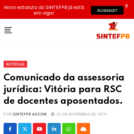
X
Novo estatuto do SINTEFPB já está
Acessar!
em vigor
Skip
to
content
NOTÍCIAS
Comunicado da assessoria
jurídica: Vitória para RSC
de docentes aposentados.
POR
SINTEFPB ASCOM
25 DE NOVEMBRO DE 2016
Youtube
LinkedIn
Whatsapp
Cloud