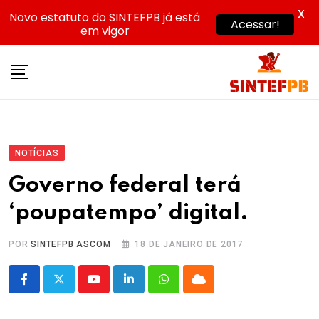
X
Novo estatuto do SINTEFPB já está
Acessar!
em vigor
Skip
to
content
NOTÍCIAS
Governo federal terá
‘poupatempo’ digital.
POR
SINTEFPB ASCOM
18 DE JANEIRO DE 2017
Youtube
LinkedIn
Whatsapp
Cloud