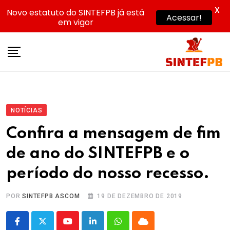
X
Novo estatuto do SINTEFPB já está
Acessar!
em vigor
Skip
to
content
NOTÍCIAS
Confira a mensagem de fim
de ano do SINTEFPB e o
período do nosso recesso.
POR
SINTEFPB ASCOM
19 DE DEZEMBRO DE 2019
Youtube
LinkedIn
Whatsapp
Cloud