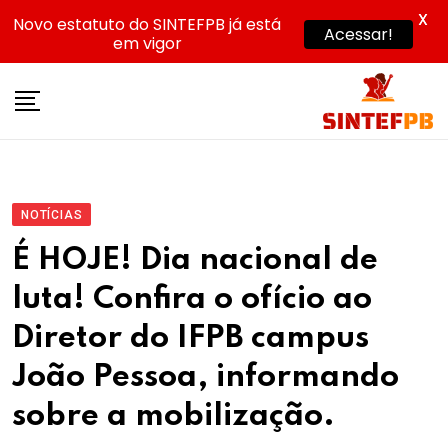
X
Novo estatuto do SINTEFPB já está
Acessar!
em vigor
Skip
to
content
NOTÍCIAS
É HOJE! Dia nacional de
luta! Confira o ofício ao
Diretor do IFPB campus
João Pessoa, informando
sobre a mobilização.