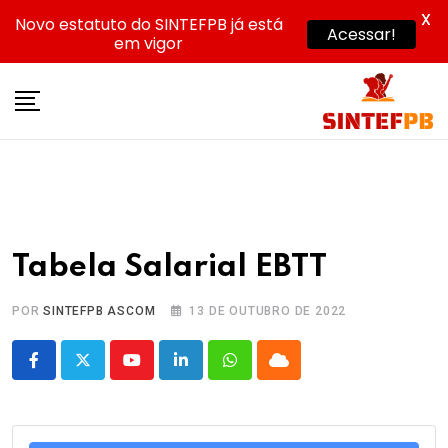
X
Novo estatuto do SINTEFPB já está
Acessar!
em vigor
Skip
to
content
Tabela Salarial EBTT
POR
SINTEFPB ASCOM
13 DE OUTUBRO DE 2022
Youtube
LinkedIn
Whatsapp
Cloud