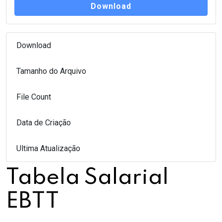
Download
Download
102
Tamanho do Arquivo
145.09 KB
File Count
1
Data de Criação
13 de outubro de 2022
Ultima Atualização
13 de outubro de 2022
Tabela Salarial
EBTT