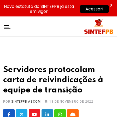
X
Novo estatuto do SINTEFPB já está
Acessar!
em vigor
Skip
to
content
Servidores protocolam
carta de reivindicações à
equipe de transição
POR
SINTEFPB ASCOM
18 DE NOVEMBRO DE 2022