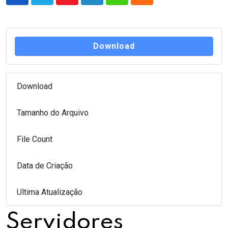
Youtube
LinkedIn
Whatsapp
Cloud
Download
Download
12
Tamanho do Arquivo
1.30 MB
File Count
1
Data de Criação
18 de novembro de 2022
Ultima Atualização
18 de novembro de 2022
Servidores