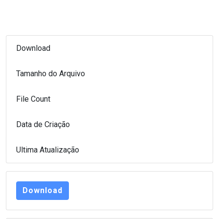
Download
17
Tamanho do Arquivo
640.07 KB
File Count
1
Data de Criação
14 de fevereiro de 2020
Ultima Atualização
14 de fevereiro de 2020
Download