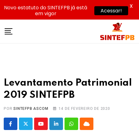
X
Novo estatuto do SINTEFPB já está
Acessar!
em vigor
Skip
to
content
Levantamento Patrimonial
2019 SINTEFPB
POR
SINTEFPB ASCOM
14 DE FEVEREIRO DE 2020
Youtube
LinkedIn
Whatsapp
Cloud