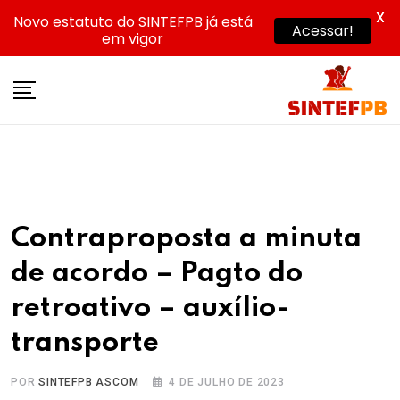
X
Novo estatuto do SINTEFPB já está
Acessar!
em vigor
Skip
to
content
Contraproposta a minuta
de acordo – Pagto do
retroativo – auxílio-
transporte
POR
SINTEFPB ASCOM
4 DE JULHO DE 2023