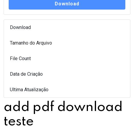
Download
Download
2
Tamanho do Arquivo
28.26 KB
File Count
1
Data de Criação
27 de julho de 2022
Ultima Atualização
27 de julho de 2022
add pdf download
teste