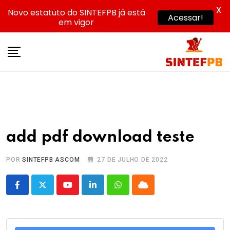
X
Novo estatuto do SINTEFPB já está
Acessar!
em vigor
Skip
to
content
add pdf download teste
POR
SINTEFPB ASCOM
27 DE JULHO DE 2022
Youtube
LinkedIn
Whatsapp
Cloud