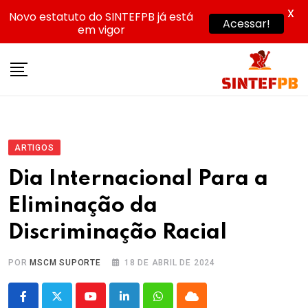
X
Novo estatuto do SINTEFPB já está
Acessar!
em vigor
Skip
to
content
ARTIGOS
Dia Internacional Para a
Eliminação da
Discriminação Racial
POR
MSCM SUPORTE
18 DE ABRIL DE 2024
Youtube
LinkedIn
Whatsapp
Cloud