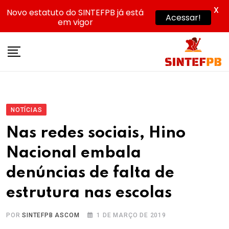
X
Novo estatuto do SINTEFPB já está
Acessar!
em vigor
Skip
to
content
NOTÍCIAS
Nas redes sociais, Hino
Nacional embala
denúncias de falta de
estrutura nas escolas
POR
SINTEFPB ASCOM
1 DE MARÇO DE 2019