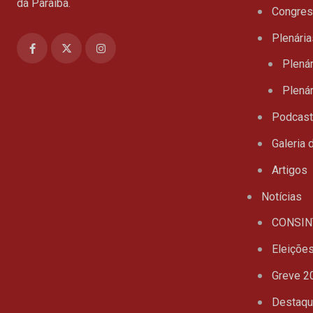
da Paraíba.
Congre
Plenária
Plenár
Plenár
Podcas
Galeria 
Artigos
Notícias
CONSIN
Eleiçõe
Greve 2
Destaq