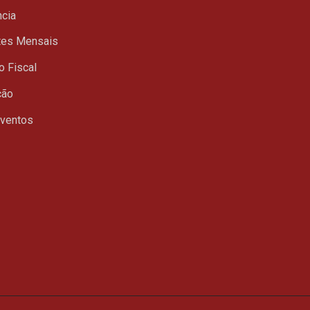
ncia
tes Mensais
o Fiscal
ção
Eventos