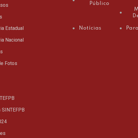
Público
ssos
M
D
s
ia Estadual
Notícias
Para
ia Nacional
ts
de Fotos
TEFPB
s SINTEFPB
024
ues