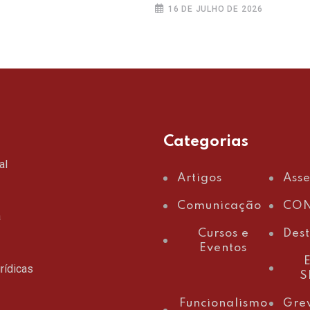
16 DE JULHO DE 2026
Categorias
al
Artigos
Ass
Comunicação
CON
a
Cursos e
Des
Eventos
E
rídicas
S
Funcionalismo
Gre