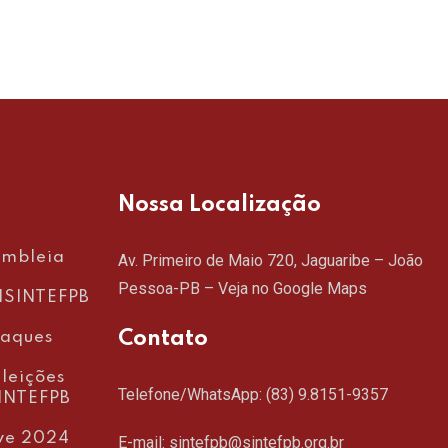
Nossa Localização
embleia
Av. Primeiro de Maio 720, Jaguaribe – João
Pessoa-PB –
Veja no Google Maps
SINTEFPB
Contato
taques
leições
Telefone/WhatsApp:
(83) 9.8151-9357
INTEFPB
ve 2024
E-mail: sintefpb@sintefpb.org.br