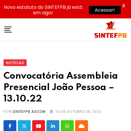
X
Novo estatuto do SINTEFPB já está
Acessar!
em vigor
Skip
to
content
NOTÍCIAS
Convocatória Assembleia
Presencial João Pessoa –
13.10.22
POR
SINTEFPB ASCOM
10 DE OUTUBRO DE 2022
Youtube
LinkedIn
Whatsapp
Cloud