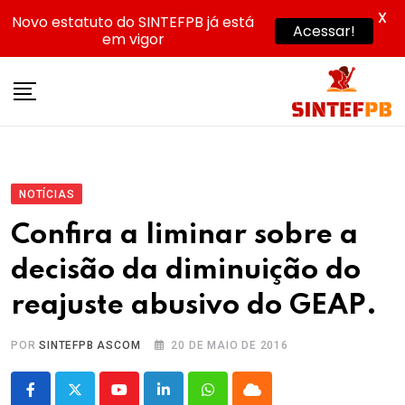
X
Novo estatuto do SINTEFPB já está
Acessar!
em vigor
Skip
to
content
NOTÍCIAS
Confira a liminar sobre a
decisão da diminuição do
reajuste abusivo do GEAP.
POR
SINTEFPB ASCOM
20 DE MAIO DE 2016
Youtube
LinkedIn
Whatsapp
Cloud