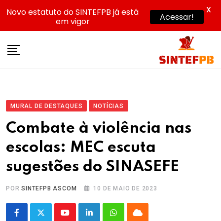
X
Novo estatuto do SINTEFPB já está
Acessar!
em vigor
Skip
to
content
MURAL DE DESTAQUES
NOTÍCIAS
Combate à violência nas
escolas: MEC escuta
sugestões do SINASEFE
POR
SINTEFPB ASCOM
10 DE MAIO DE 2023
Youtube
LinkedIn
Whatsapp
Cloud