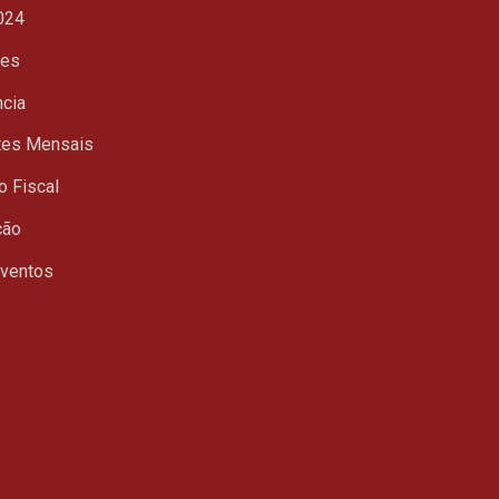
024
ues
ncia
tes Mensais
o Fiscal
ção
Eventos