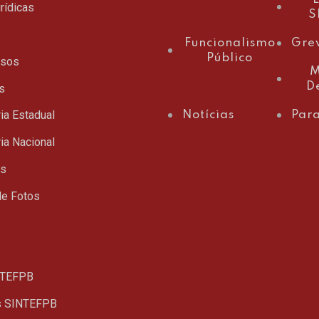
rídicas
S
Funcionalismo
Gre
Público
ssos
M
D
s
ia Estadual
Notícias
Para
ia Nacional
ts
de Fotos
TEFPB
s SINTEFPB