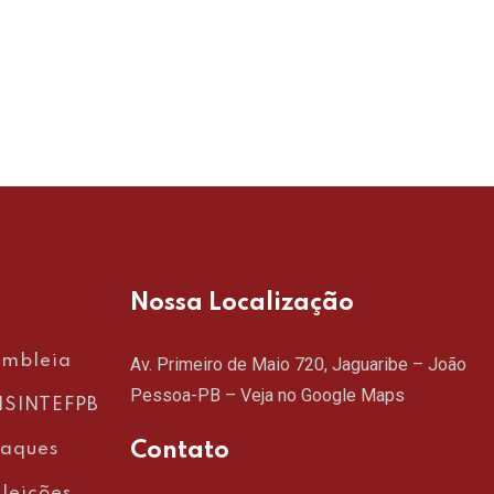
Nossa Localização
embleia
Av. Primeiro de Maio 720, Jaguaribe – João
Pessoa-PB –
Veja no Google Maps
SINTEFPB
Contato
taques
leições