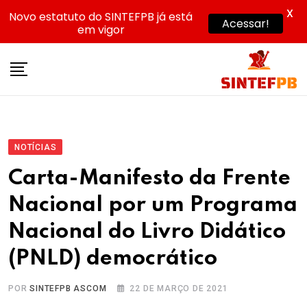
X
Novo estatuto do SINTEFPB já está
Acessar!
em vigor
Skip
to
content
NOTÍCIAS
Carta-Manifesto da Frente
Nacional por um Programa
Nacional do Livro Didático
(PNLD) democrático
POR
SINTEFPB ASCOM
22 DE MARÇO DE 2021