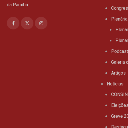
da Paraíba.
Congre
Plenária
Plenár
Plenár
Podcas
Galeria 
Artigos
Notícias
CONSIN
Eleiçõe
Greve 2
Destaq