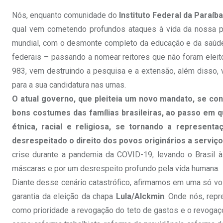
Nós, enquanto comunidade do
Instituto Federal da Paraíb
qual vem cometendo profundos ataques à vida da nossa pop
mundial, com o desmonte completo da educação e da saúde p
federais – passando a nomear reitores que não foram eleit
983, vem destruindo a pesquisa e a extensão, além disso, v
para a sua candidatura nas urnas.
O atual governo, que pleiteia um novo mandato, se co
bons costumes das famílias brasileiras, ao passo em qu
étnica, racial e religiosa, se tornando a represent
desrespeitado o direito dos povos originários a serviço
crise durante a pandemia da COVID-19, levando o Brasil à 
máscaras e por um desrespeito profundo pela vida humana.
Diante desse cenário catastrófico, afirmamos em uma só voz
garantia da eleição da chapa
Lula/Alckmin
. Onde nós, rep
como prioridade a revogação do teto de gastos e o revogaço