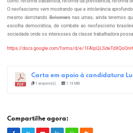
como: reforma trabalhista, reforma da previdência, reforma 
O neofascismo vem mostrando que a intolerância aprofundou
mesmo derrotando
Bolsonaro
nas urnas, ainda teremos qu
escolha democrática, de combate ao neofascismo brasilei
sociedade onde os interesses da classe trabalhadora possam
https://docs.google.com/forms/d/e/1FAIpQLSdeTdXQoO
Carta em apoio à candidatura L
1 arquivo(s)
1.13 MB
Compartilhe agora: