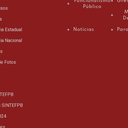
Funcionalismo
Gre
Público
ssos
M
D
s
ia Estadual
Notícias
Para
ia Nacional
ts
de Fotos
TEFPB
s SINTEFPB
024
ues