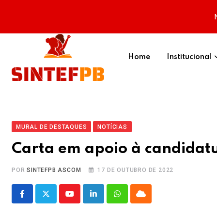
Skip
to
Home
Institucional
content
MURAL DE DESTAQUES
NOTÍCIAS
Carta em apoio à candidat
POR
SINTEFPB ASCOM
17 DE OUTUBRO DE 2022
Youtube
LinkedIn
Whatsapp
Cloud