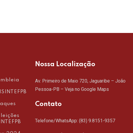
Nossa Localização
embleia
Av. Primeiro de Maio 720, Jaguaribe – João
Pessoa-PB –
Veja no Google Maps
SINTEFPB
Contato
taques
leições
Telefone/WhatsApp:
(83) 9.8151-9357
INTEFPB