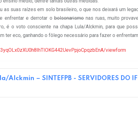
do ensino médio, dentre tantas outras medidas.
 as suas raízes em solo brasileiro, o que nos deixará um lega
e enfrentar e derrotar o
bolsonarismo
nas ruas, muito provave
ro, é o voto consciente na chapa Lula/Alckmin, para que pos
 ter eco, ganhando o fôlego necessário para fazer o enfrentame
nH3yqOLx0zXU0h8IhTIOKG442UevPpjoCpqzbEnA/viewform
ula/Alckmin – SINTEFPB - SERVIDORES DO I