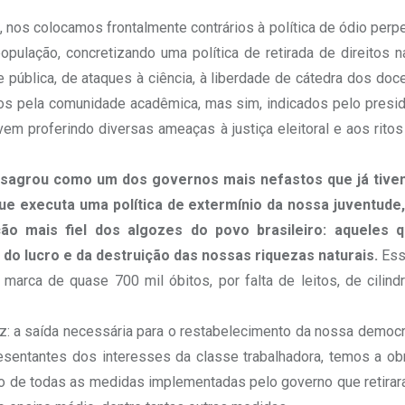
a
, nos colocamos frontalmente contrários à política de ódio perpe
ulação, concretizando uma política de retirada de direitos 
ública, de ataques à ciência, à liberdade de cátedra dos doce
os pela comunidade acadêmica, mas sim, indicados pelo presid
em proferindo diversas ameaças à justiça eleitoral e aos ritos
nsagrou como um dos governos mais nefastos que já tivem
e executa uma política de extermínio da nossa juventude, 
ação mais fiel dos algozes do povo brasileiro: aqueles
 do lucro e da destruição das nossas riquezas naturais.
Ess
marca de quase 700 mil óbitos, por falta de leitos, de cilind
: a saída necessária para o restabelecimento da nossa democrac
resentantes dos interesses da classe trabalhadora, temos a ob
 de todas as medidas implementadas pelo governo que retiraram 