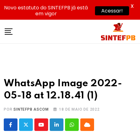
X
Novo estatuto do SINTEFPB já está
Acessar!
em vigor
Skip
to
content
WhatsApp Image 2022-
05-18 at 12.18.41 (1)
POR
SINTEFPB ASCOM
18 DE MAIO DE 2022
Youtube
LinkedIn
Whatsapp
Cloud