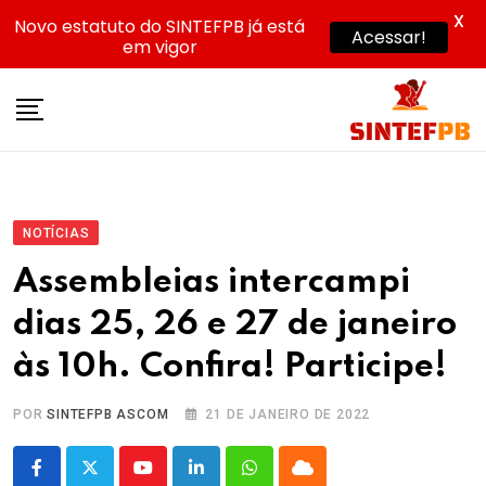
X
Novo estatuto do SINTEFPB já está
Acessar!
em vigor
Skip
to
content
NOTÍCIAS
Assembleias intercampi
dias 25, 26 e 27 de janeiro
às 10h. Confira! Participe!
POR
SINTEFPB ASCOM
21 DE JANEIRO DE 2022
Youtube
LinkedIn
Whatsapp
Cloud