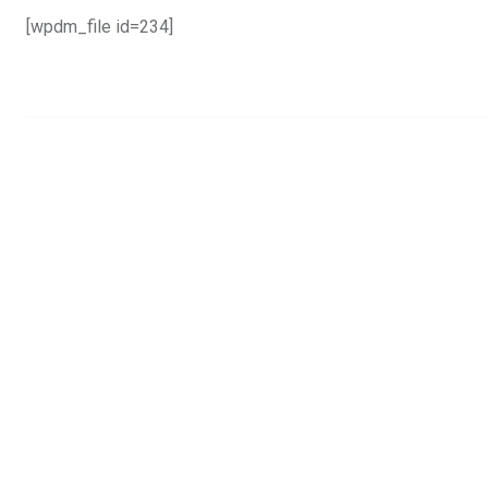
[wpdm_file id=234]
.