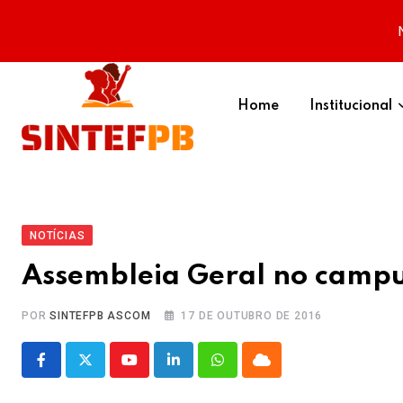
Skip
to
Home
Institucional
content
NOTÍCIAS
Assembleia Geral no campus
POR
SINTEFPB ASCOM
17 DE OUTUBRO DE 2016
Youtube
LinkedIn
Whatsapp
Cloud