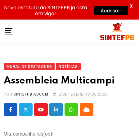
X
Novo estatuto do SINTEFPB já está
Acessar!
em vigor
Skip
to
content
MURAL DE DESTAQUES
NOTÍCIAS
Assembleia Multicampi
POR
SINTEFPB ASCOM
2 DE FEVEREIRO DE 2023
Youtube
LinkedIn
Whatsapp
Cloud
Olá, companheiras(os)!