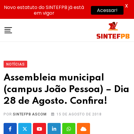
X
Novo estatuto do SINTEFPB já está
Acessar!
em vigor
Skip
to
content
NOTÍCIAS
Assembleia municipal
(campus João Pessoa) – Dia
28 de Agosto. Confira!
POR
SINTEFPB ASCOM
15 DE AGOSTO DE 2018
Youtube
LinkedIn
Whatsapp
Cloud