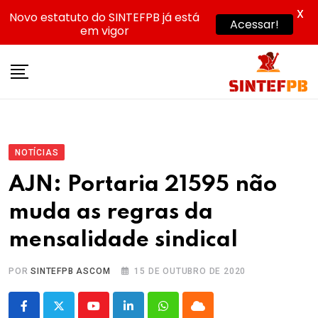
X
Novo estatuto do SINTEFPB já está
Acessar!
em vigor
Skip
to
content
NOTÍCIAS
AJN: Portaria 21595 não
muda as regras da
mensalidade sindical
POR
SINTEFPB ASCOM
15 DE OUTUBRO DE 2020
Youtube
LinkedIn
Whatsapp
Cloud