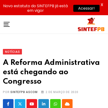
X
Novo estatuto do SINTEFPB já está
Acessar!
em vigor
Skip
to
content
NOTÍCIAS
A Reforma Administrativa
está chegando ao
Congresso
POR
SINTEFPB ASCOM
2 DE MARÇO DE 2020
Youtube
LinkedIn
Whatsapp
Cloud