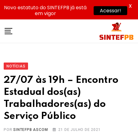
X
Novo estatuto do SINTEFPB já está
Acessar!
em vigor
Skip
to
content
NOTÍCIAS
27/07 às 19h – Encontro
Estadual dos(as)
Trabalhadores(as) do
Serviço Público
POR
SINTEFPB ASCOM
21 DE JULHO DE 2021