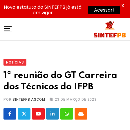
X
Novo estatuto do SINTEFPB já está
Acessar!
em vigor
Skip
to
content
NOTÍCIAS
1ª reunião do GT Carreira
dos Técnicos do IFPB
POR
SINTEFPB ASCOM
23 DE MARÇO DE 2023
Youtube
LinkedIn
Whatsapp
Cloud