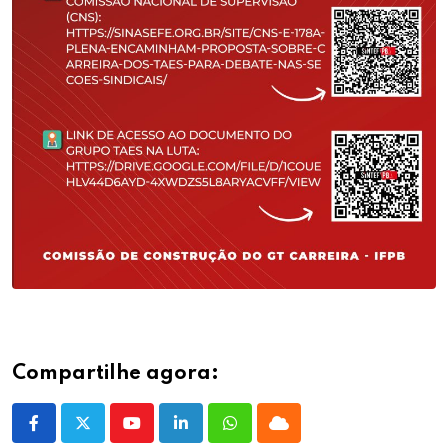
Compartilhe agora:
Youtube
LinkedIn
Whatsapp
Cloud