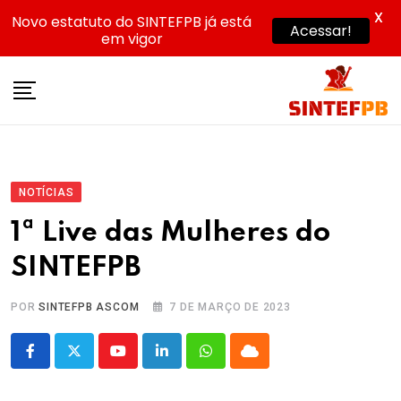
X
Novo estatuto do SINTEFPB já está
Acessar!
em vigor
Skip
to
content
NOTÍCIAS
1ª Live das Mulheres do
SINTEFPB
POR
SINTEFPB ASCOM
7 DE MARÇO DE 2023
Youtube
LinkedIn
Whatsapp
Cloud