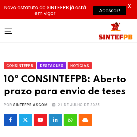
X
Novo estatuto do SINTEFPB já está
Acessar!
em vigor
Skip
to
content
CONSINTEFPB
DESTAQUES
NOTÍCIAS
10º CONSINTEFPB: Aberto
prazo para envio de teses
POR
SINTEFPB ASCOM
21 DE JULHO DE 2025
Youtube
LinkedIn
Whatsapp
Cloud