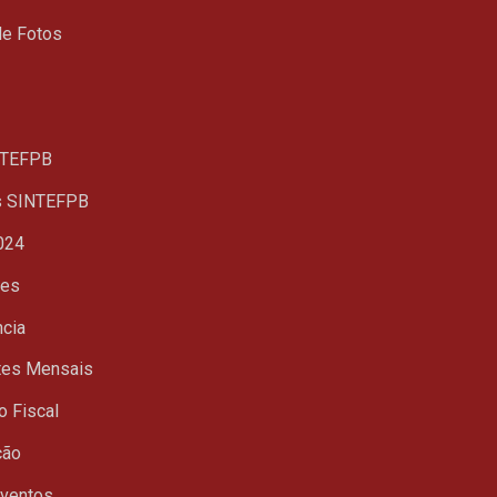
de Fotos
TEFPB
s SINTEFPB
024
ues
ncia
tes Mensais
o Fiscal
ção
Eventos