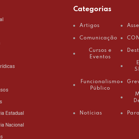
Categorias
al
Artigos
Ass
Comunicação
CON
a
Cursos e
Des
Eventos
E
rídicas
S
Funcionalismo
Gre
Público
ssos
M
D
s
ia Estadual
Notícias
Para
ia Nacional
ts