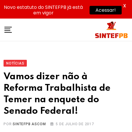
X
Novo estatuto do SINTEFPB já está
Acessar!
em vigor
Skip
to
content
NOTÍCIAS
Vamos dizer não à
Reforma Trabalhista de
Temer na enquete do
Senado Federal!
POR
SINTEFPB ASCOM
5 DE JULHO DE 2017