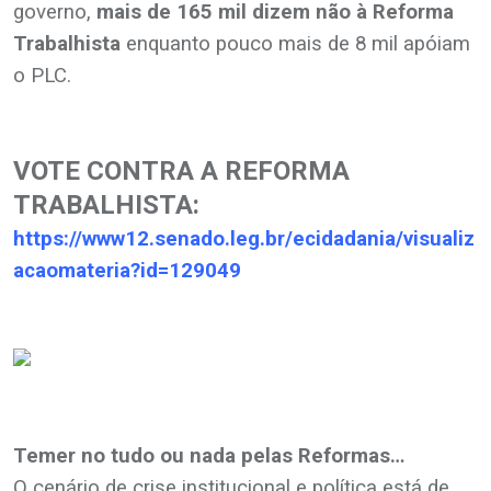
governo,
mais de 165 mil dizem não à Reforma
Trabalhista
enquanto pouco mais de 8 mil apóiam
o PLC.
.
.
VOTE CONTRA A REFORMA
TRABALHISTA:
https://www12.senado.leg.br/ecidadania/visualiz
acaomateria?id=129049
.
.
.
Temer no tudo ou nada pelas Reformas…
O cenário de crise institucional e política está de