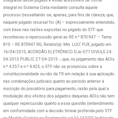
integrante deste julgado e estão acessíveis de forma
integral no Sistema Creta mediante consulta àquele
processo (ressaltando-se, apenas, para fins de clareza, que,
naquele julgado recursal foi: (A) – expressamente entendido,
com base nas razões expostas no julgado do STF que
reconheceu a repercussão geral ao RE n.º 870.947 – Tema
810 – RE 870947 RG, Relator(a): Min. LUIZ FUX, julgado em
16/04/2015, ACÓRDÃO ELETRÔNICO DJe-077 DIVULG 24-
04-2015 PUBLIC 27-04-2015 -, que, no julgamento das ADIs
n.º 4.357 e n.º 4.425, o STF não se pronunciou sobre a
constitucionalidade ou não da TR em relação à sua aplicação
nas condenações judiciais quanto ao período anterior à
inscrição do precatório para pagamento, razão pela qual a
modulação dos efeitos dos julgados daquelas ADIs não tem
qualquer repercussão quanto a essa questão (entendimento
em conformidade com a decisão liminar proferida pelo STF