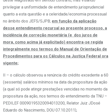
deste Magistrado em sentido contrário, mas visando
privilegiar a uniformidade de entendimento jurisprudencial
quanto a esta questão e a celeridade/economia processual
no âmbito dos JEFS/SJPB;
em função da aplicação
desse entendimento recursal ao presente processo, a
incidência de correção monetária (e dos juros de
mora, como acima já explicitado) encontra-se regida
integralmente nos termos do Manual de Orientação de
Procedimentos para os Cálculos na Justiça Federal ora
vigente;
II – o cálculo observou a renúncia do crédito excedente a 60
(sessenta) salários mínimos na data da propositura da ação
(a qual só pode atingir prestações vencidas no momento da
propositura da ação, nos termos do entendimento da TNU –
PEDILEF 00090195320094013200, Relator Juiz JDosé
Eduardo do Nascimento, DOU 07.10.2011);