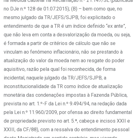
na Medida Cautelar na Reclamação n.º 21.147/SE (publicada
no DJe n.º 128 de 01.07.2015); (B) – bem como que, no
mesmo julgado da TR/JEFS/SJPB, foi explicitado o
entendimento de que a TR é um índice definido “ex ante”,
que não leva em conta a desvalorização da moeda, ou seja,
é formada a partir de critérios de cálculo que não se
vinculam ao fenômeno inflacionário, não se prestando à
atualização do valor da moeda nem ao resgate do poder
aquisitivo, razão pela qual foi reconhecida, de forma
incidental, naquele julgado da TR/JEFS/SJPB, a
inconstitucionalidade da TR como índice de atualização
monetária das condenações impostas à Fazenda Pública,
prevista no art. 1.º-F da Lei n.º 9.494/94, na redação dada
pela Lei n.º 11.960/2009, por ofensa ao direito fundamental
de propriedade previsto no art. 5.ª, cabeça e incisos XXII e
XXIII, da CF/88), com a ressalva do entendimento pessoal