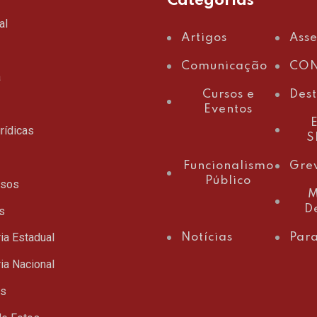
Categorias
al
Artigos
Ass
Comunicação
CON
a
Cursos e
Des
Eventos
E
rídicas
S
Funcionalismo
Gre
Público
ssos
M
D
s
ia Estadual
Notícias
Para
ia Nacional
ts