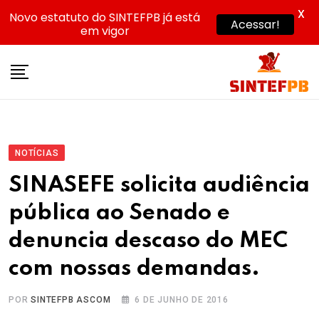
X
Novo estatuto do SINTEFPB já está
Acessar!
em vigor
Skip
to
content
NOTÍCIAS
SINASEFE solicita audiência
pública ao Senado e
denuncia descaso do MEC
com nossas demandas.
POR
SINTEFPB ASCOM
6 DE JUNHO DE 2016