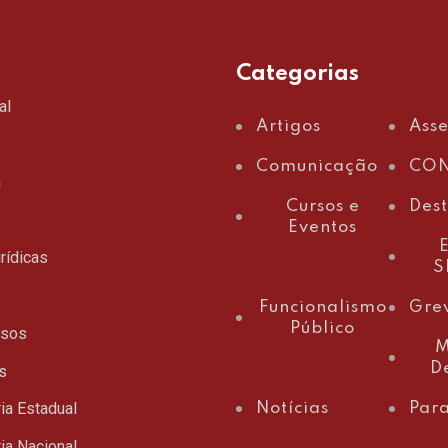
Categorias
al
Artigos
Ass
Comunicação
CON
a
Cursos e
Des
Eventos
E
rídicas
S
Funcionalismo
Gre
Público
ssos
M
D
s
ia Estadual
Notícias
Para
ia Nacional