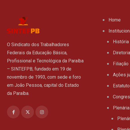
Home
Institucion
História
O Sindicato dos Trabalhadores
Federais da Educação Básica,
Diretori
Profissional e Tecnológica da Paraíba
Filiação
– SINTEFPB, fundado em 19 de
Ações ju
novembro de 1993, com sede e foro
em João Pessoa, capital do Estado
Estatuto
da Paraíba.
Congre
Plenária
Plenár
Plenár