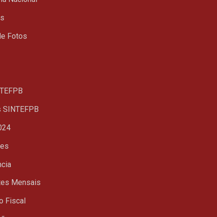
ts
de Fotos
TEFPB
s SINTEFPB
024
ues
ncia
tes Mensais
o Fiscal