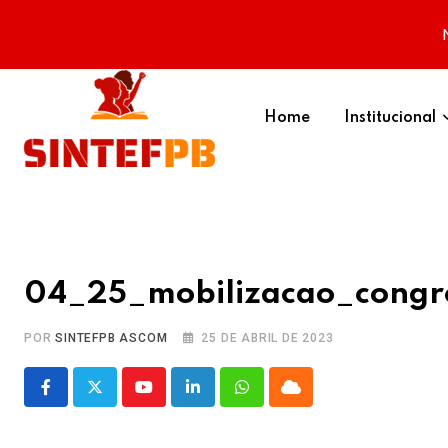
Skip
to
Home
Institucional
content
04_25_mobilizacao_congr
POR
SINTEFPB ASCOM
25 DE ABRIL DE 2023
Youtube
LinkedIn
Whatsapp
Cloud