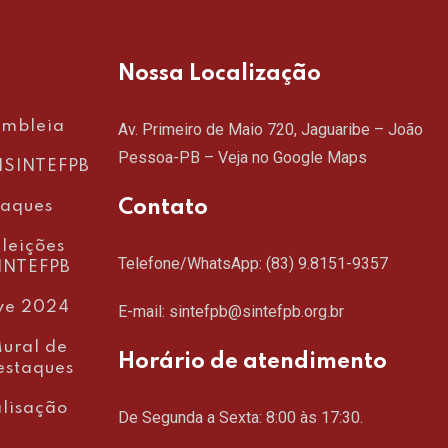
Nossa Localização
embleia
Av. Primeiro de Maio 720, Jaguaribe – João
Pessoa-PB –
Veja no Google Maps
SINTEFPB
Contato
taques
leições
Telefone/WhatsApp:
(83) 9.8151-9357
INTEFPB
ve 2024
E-mail: sintefpb@sintefpb.org.br
ural de
Horário de atendimento
estaques
lisação
De Segunda a Sexta: 8:00 às 17:30.