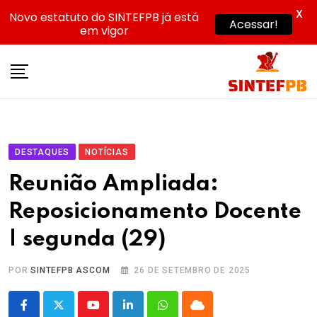
X
Novo estatuto do SINTEFPB já está
Acessar!
em vigor
Skip
to
content
DESTAQUES
NOTÍCIAS
Reunião Ampliada:
Reposicionamento Docente
| segunda (29)
POR
SINTEFPB ASCOM
26 DE SETEMBRO DE 2025
Youtube
LinkedIn
Whatsapp
Cloud