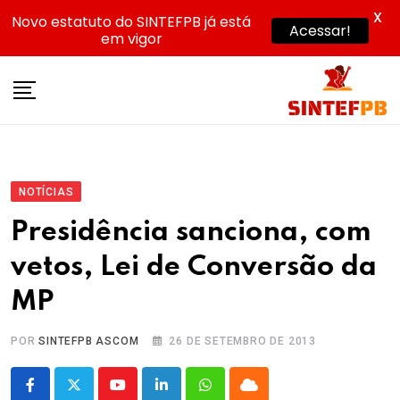
X
Novo estatuto do SINTEFPB já está
Acessar!
em vigor
Skip
to
content
NOTÍCIAS
Presidência sanciona, com
vetos, Lei de Conversão da
MP
POR
SINTEFPB ASCOM
26 DE SETEMBRO DE 2013
Youtube
LinkedIn
Whatsapp
Cloud