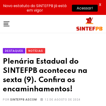
X
Novo estatuto do SINTEFPB já está
Acessar!
em vigor
Skip
to
content
DESTAQUES
NOTÍCIAS
Plenária Estadual do
SINTEFPB aconteceu na
sexta (9). Confira os
encaminhamentos!
POR
SINTEFPB ASCOM
12 DE AGOSTO DE 2024